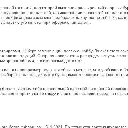
гранной головкой, под которой выполнен расширенный опорный бу
ное давление под головкой, а в исполнении с насечкой дополните
спецификациям заказчика: подбираем длину, шаг резьбы, класс пр
о за партию уточняются при оформлении заявки.
егрированный бурт, заменяющий плоскую шайбу. За счёт этого сокр
еталлоконструкций. Опорная поверхность распределяет усилие зат
ыми кронштейнами, полимерными деталями.
го исполнения размер под ключ обычно меньше, чем у обычного бо
е габариты головки, диаметр бурта, высота профиля зависят от п
 бывает гладким либо с радиальной насечкой на опорной плоскост
повышая сопротивление откручиванию, но оставляет след на покрыт
ого болта с фланцем - DIN 6921. По этому стандарту выпускается 