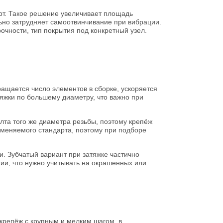
рт. Такое решение увеличивает площадь
льно затрудняет самоотвинчивание при вибрации.
очности, тип покрытия под конкретный узел.
ащается число элементов в сборке, ускоряется
яжки по большему диаметру, что важно при
лта того же диаметра резьбы, поэтому крепёж
рименяемого стандарта, поэтому при подборе
и. Зубчатый вариант при затяжке частично
ии, что нужно учитывать на окрашенных или
крепёж с крупным и мелким шагом, в