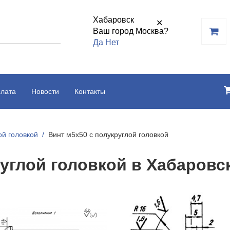
Хабаровск
✕
Ваш город Москва?
Да
Нет
плата
Новости
Контакты
ой головкой
Винт м5х50 с полукруглой головкой
руглой головкой в Хабаровс